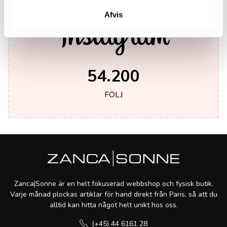
Afvis
54.200
FÖLJ
Zanca|Sonne är en helt fokuserad webbshop och fysisk butik.
Varje månad plockas artiklar för hand direkt från Paris, så att du
alltid kan hitta något helt unikt hos oss.
(+45) 44 6161 28