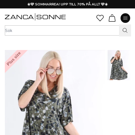
☀️🩷 SOMMARREA! UPP TILL 70% PÅ ALLT 🩷☀️
Plus size