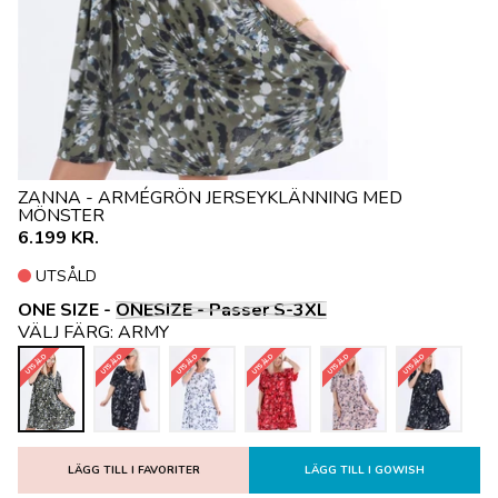
ZANNA - ARMÉGRÖN JERSEYKLÄNNING MED
MÖNSTER
6.199 KR.
UTSÅLD
ONE SIZE -
ONESIZE - Passer S-3XL
VÄLJ FÄRG:
ARMY
UTSÅLD
UTSÅLD
UTSÅLD
UTSÅLD
UTSÅLD
UTSÅLD
LÄGG TILL I FAVORITER
LÄGG TILL I GOWISH