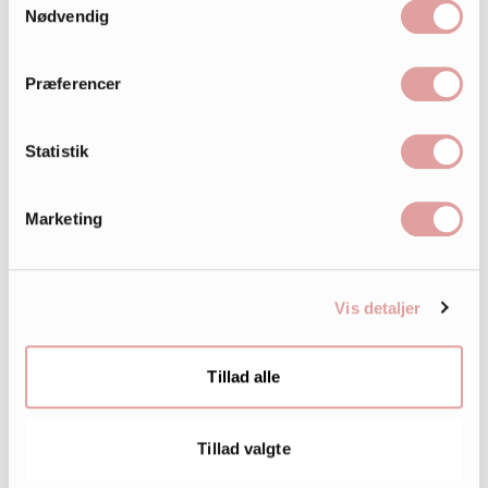
Nødvendig
Præferencer
Statistik
Marketing
Vis detaljer
242.000
Tillad alle
LIKES
Tillad valgte