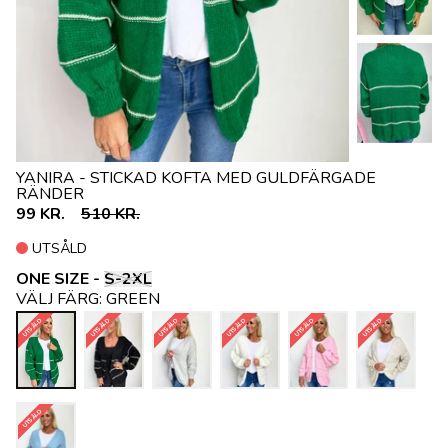
YANIRA - STICKAD KOFTA MED GULDFÄRGADE
RÄNDER
99 KR.
510 KR.
UTSÅLD
ONE SIZE -
S-2XL
VÄLJ FÄRG:
GREEN
UTSÅLD
UTSÅLD
UTSÅLD
UTSÅLD
UTSÅLD
UTSÅLD
UTSÅLD