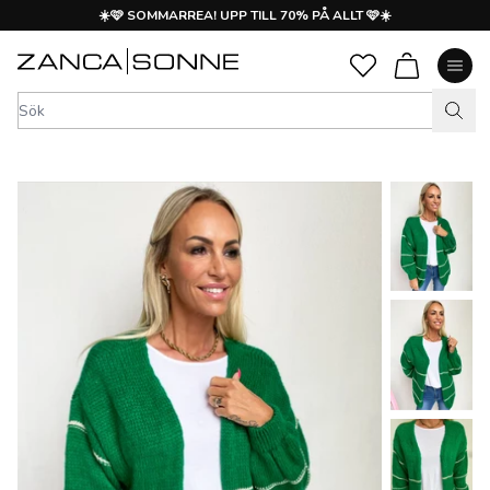
☀️🩷 SOMMARREA! UPP TILL 70% PÅ ALLT 🩷☀️