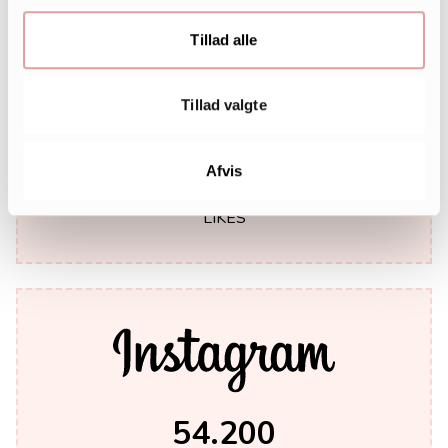
Tillad alle
Tillad valgte
242.000
Afvis
LIKES
54.200