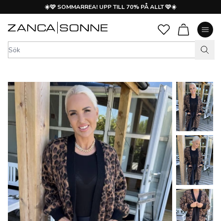
☀️🩷 SOMMARREA! UPP TILL 70% PÅ ALLT 🩷☀️