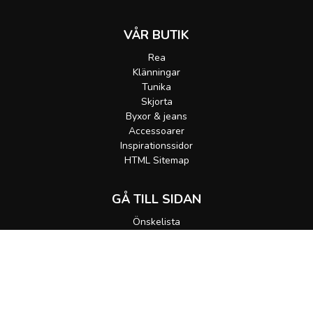
VÅR BUTIK
Rea
Klänningar
Tunika
Skjorta
Byxor & jeans
Accessoarer
Inspirationssidor
HTML Sitemap
GÅ TILL SIDAN
Önskelista
Gå till korgen
MEDDELA MIG
Alla rättigheter förbehållna