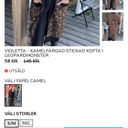
VIOLETTA - KAMELFÄRGAD STICKAD KOFTA I
LEOPARDMÖNSTER
58 KR.
145 KR.
UTSÅLD
VÄLJ FÄRG:
CAMEL
UTSÅLD
VÄLJ STORLEK
M/L
S/M