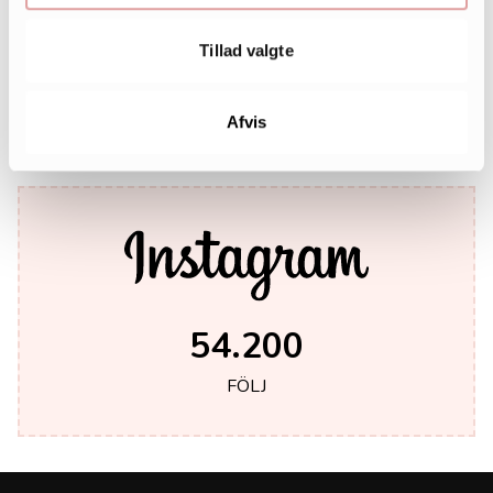
Tillad valgte
242.000
LIKES
Afvis
54.200
FÖLJ