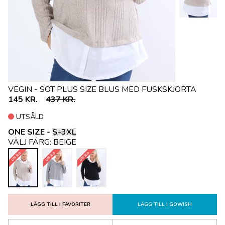
VEGIN - SÖT PLUS SIZE BLUS MED FUSKSKJORTA
145 KR.
437 KR.
UTSÅLD
ONE SIZE -
S-3XL
VÄLJ FÄRG:
BEIGE
UTSÅLD
UTSÅLD
UTSÅLD
LÄGG TILL I FAVORITER
LÄGG TILL I GOWISH