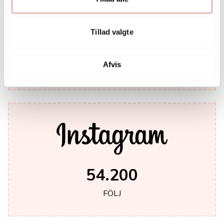
Tillad valgte
242.000
Afvis
LIKES
54.200
FÖLJ