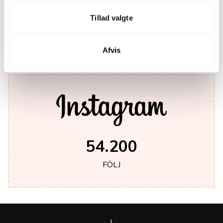
242.000
Tillad valgte
LIKES
Afvis
54.200
FÖLJ