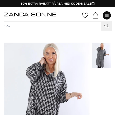
10% EXTRA RABATT PÅ REA MED KODEN: SALE💥