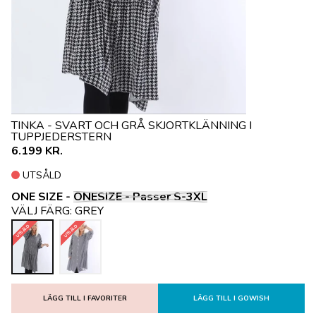
TINKA - SVART OCH GRÅ SKJORTKLÄNNING I
TUPPJEDERSTERN
6.199 KR.
UTSÅLD
ONE SIZE -
ONESIZE - Passer S-3XL
VÄLJ FÄRG:
GREY
UTSÅLD
UTSÅLD
LÄGG TILL I FAVORITER
LÄGG TILL I GOWISH