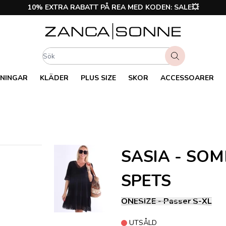
10% EXTRA RABATT PÅ REA MED KODEN: SALE💥
NINGAR
KLÄDER
PLUS SIZE
SKOR
ACCESSOARER
SASIA - SO
SPETS
ONESIZE - Passer S-XL
UTSÅLD