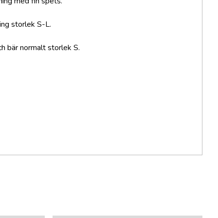
ing med fin spets.
ing storlek S-L.
h bär normalt storlek S.