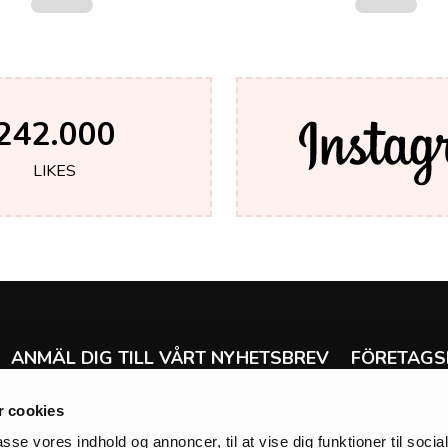
242.000
LIKES
ANMÄL DIG TILL VÅRT NYHETSBREV
FÖRETAGS
Ångra köp
Få de senaste nyheterna om allt från erbjudanden
 cookies
Leverans & ret
och försäljning till tävlingar, nya produkter och
Handelsvillkor
mycket mycket mer.
passe vores indhold og annoncer, til at vise dig funktioner til soci