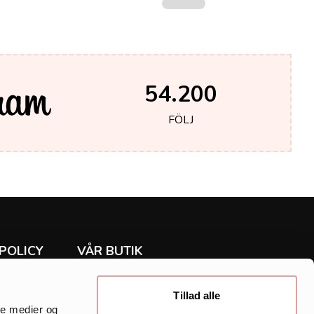
54.200
FÖLJ
POLICY
VÅR BUTIK
Rea
ur
Klänningar
Tillad alle
Tunika
ale medier og