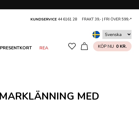
KUNDSERVICE
44 6161 28
FRAKT 39,- |
FRI ÖVER 599,-*
KÖP NU
0 KR.
PRESENTKORT
REA
MMARKLÄNNING MED