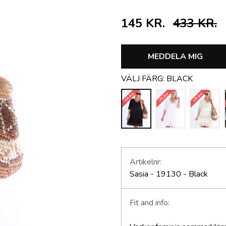
145 KR.
433 KR.
MEDDELA MIG
VÄLJ FÄRG:
BLACK
UTSÅLD
UTSÅLD
UTSÅLD
Artikelnr:
Sasia - 19130 - Black
Fit and info: