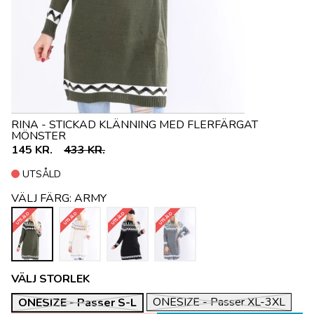
RINA - STICKAD KLÄNNING MED FLERFÄRGAT
MÖNSTER
145 KR.
433 KR.
UTSÅLD
VÄLJ FÄRG:
ARMY
UTSÅLD
UTSÅLD
UTSÅLD
UTSÅLD
VÄLJ STORLEK
ONESIZE - Passer XL-3XL
ONESIZE - Passer S-L