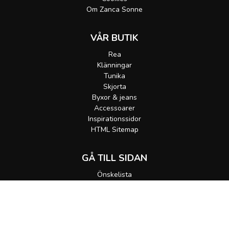
Om Zanca Sonne
VÅR BUTIK
Rea
Klänningar
Tunika
Skjorta
Byxor & jeans
Accessoarer
Inspirationssidor
HTML Sitemap
GÅ TILL SIDAN
Önskelista
Gå till korgen
MEDDELA MIG
Alla rättigheter förbehållna