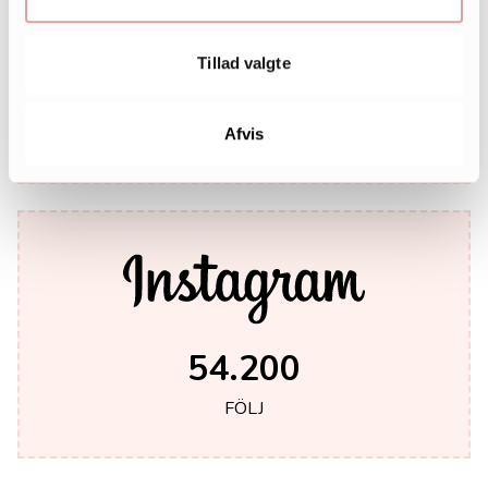
Tillad valgte
242.000
LIKES
Afvis
54.200
FÖLJ