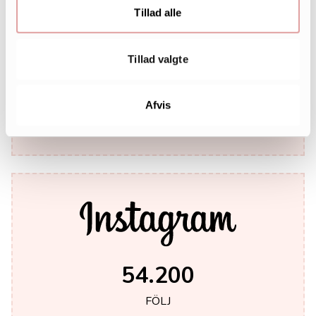
Tillad alle
Tillad valgte
242.000
Afvis
LIKES
54.200
FÖLJ