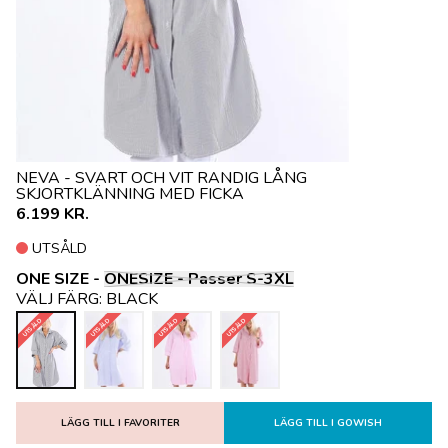
NEVA - SVART OCH VIT RANDIG LÅNG
SKJORTKLÄNNING MED FICKA
6.199 KR.
UTSÅLD
ONE SIZE -
ONESIZE - Passer S-3XL
VÄLJ FÄRG:
BLACK
UTSÅLD
UTSÅLD
UTSÅLD
UTSÅLD
LÄGG TILL I FAVORITER
LÄGG TILL I GOWISH