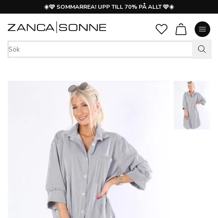
☀️🩷 SOMMARREA! UPP TILL 70% PÅ ALLT 🩷☀️