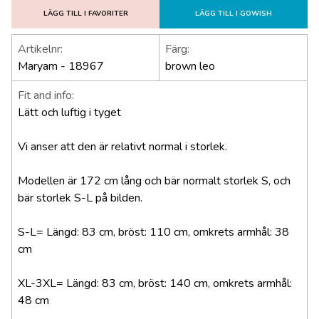
LÄGG TILL I FAVORITER
LÄGG TILL I GOWISH
Artikelnr:
Färg:
Maryam - 18967
brown leo
Fit and info:
Lätt och luftig i tyget
Vi anser att den är relativt normal i storlek.
Modellen är 172 cm lång och bär normalt storlek S, och
bär storlek S-L på bilden.
S-L= Längd: 83 cm, bröst: 110 cm, omkrets armhål: 38
cm
XL-3XL= Längd: 83 cm, bröst: 140 cm, omkrets armhål:
48 cm