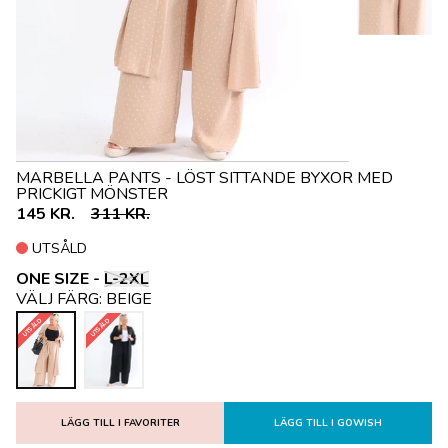
MARBELLA PANTS - LÖST SITTANDE BYXOR MED
PRICKIGT MÖNSTER
145 KR.
311 KR.
UTSÅLD
ONE SIZE -
L-2XL
VÄLJ FÄRG:
BEIGE
UTSÅLD
UTSÅLD
LÄGG TILL I FAVORITER
LÄGG TILL I GOWISH