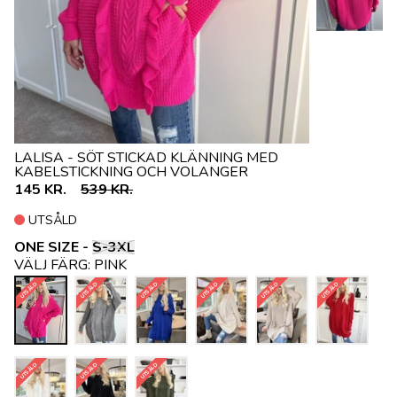
LALISA - SÖT STICKAD KLÄNNING MED
KABELSTICKNING OCH VOLANGER
145 KR.
539 KR.
UTSÅLD
ONE SIZE -
S-3XL
VÄLJ FÄRG:
PINK
UTSÅLD
UTSÅLD
UTSÅLD
UTSÅLD
UTSÅLD
UTSÅLD
UTSÅLD
UTSÅLD
UTSÅLD