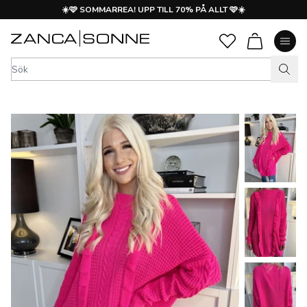
☀️🩷 SOMMARREA! UPP TILL 70% PÅ ALLT 🩷☀️