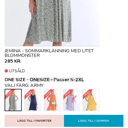
JEMINA - SOMMARKLÄNNING MED LITET
BLOMMÖNSTER
285 KR.
UTSÅLD
ONE SIZE -
ONESIZE - Passer S-2XL
VÄLJ FÄRG:
ARMY
UTSÅLD
UTSÅLD
UTSÅLD
UTSÅLD
UTSÅLD
LÄGG TILL I FAVORITER
LÄGG TILL I GOWISH