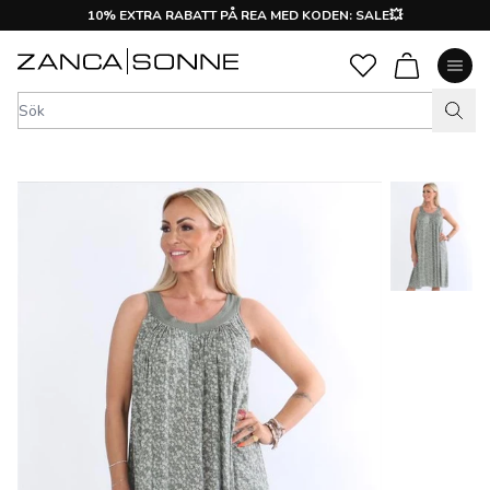
10% EXTRA RABATT PÅ REA MED KODEN: SALE💥