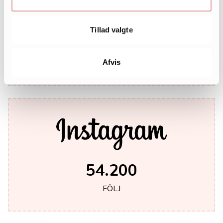
Tillad valgte
242.000
LIKES
Afvis
54.200
FÖLJ