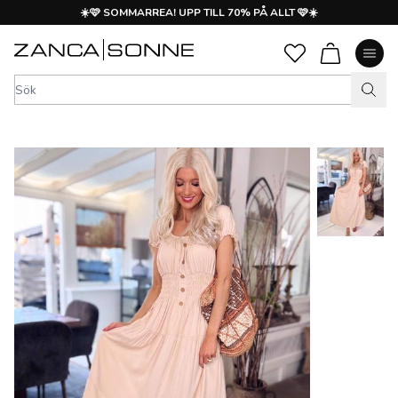
☀️🩷 SOMMARREA! UPP TILL 70% PÅ ALLT 🩷☀️