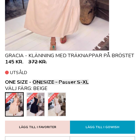
GRACIA - KLÄNNING MED TRÄKNAPPAR PÅ BRÖSTET
145 KR.
372 KR.
UTSÅLD
ONE SIZE -
ONESIZE - Passer S-XL
VÄLJ FÄRG:
BEIGE
UTSÅLD
UTSÅLD
UTSÅLD
LÄGG TILL I FAVORITER
LÄGG TILL I GOWISH