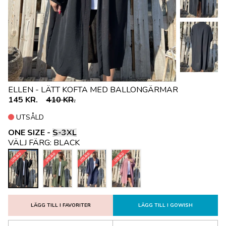
ELLEN - LÄTT KOFTA MED BALLONGÄRMAR
145 KR.
410 KR.
UTSÅLD
ONE SIZE -
S-3XL
VÄLJ FÄRG:
BLACK
UTSÅLD
UTSÅLD
UTSÅLD
UTSÅLD
LÄGG TILL I FAVORITER
LÄGG TILL I GOWISH