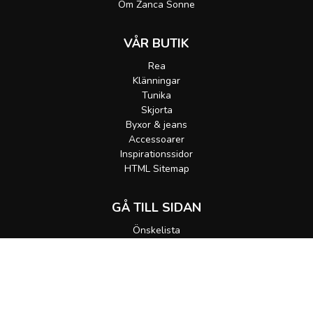
Om Zanca Sonne
VÅR BUTIK
Rea
Klänningar
Tunika
Skjorta
Byxor & jeans
Accessoarer
Inspirationssidor
HTML Sitemap
GÅ TILL SIDAN
Önskelista
Gå till korgen
MEDDELA MIG
Alla rättigheter förbehållna