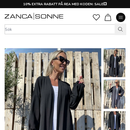
10% EXTRA RABATT PÅ REA MED KODEN: SALE💥