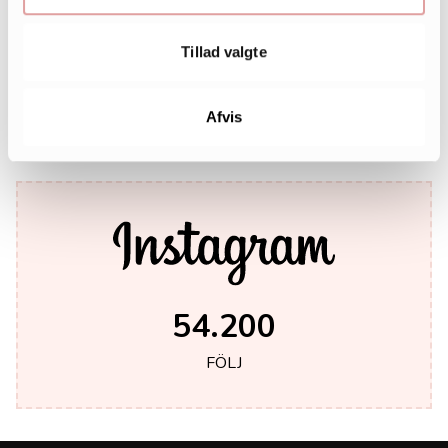
Tillad valgte
242.000
LIKES
Afvis
54.200
FÖLJ