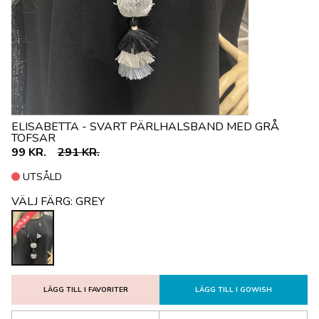
ELISABETTA - SVART PÄRLHALSBAND MED GRÅ
TOFSAR
99 KR.
291 KR.
UTSÅLD
VÄLJ FÄRG:
GREY
UTSÅLD
LÄGG TILL I FAVORITER
LÄGG TILL I GOWISH