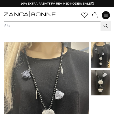
10% EXTRA RABATT PÅ REA MED KODEN: SALE💥