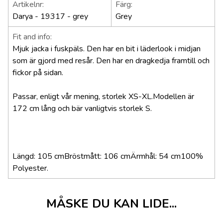
Artikelnr:
Färg:
Darya - 19317 - grey
Grey
Fit and info:
Mjuk jacka i fuskpäls. Den har en bit i läderlook i midjan
som är gjord med resår. Den har en dragkedja framtill och
fickor på sidan.
Passar, enligt vår mening, storlek XS-XL.
Modellen är
172 cm lång och bär vanligtvis storlek S.
Längd: 105 cm
Bröstmått: 106 cm
Ärmhål: 54 cm
100%
Polyester.
MÅSKE DU KAN LIDE...