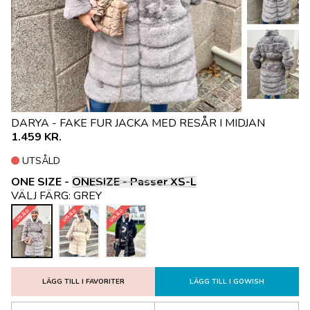
DARYA - FAKE FUR JACKA MED RESÅR I MIDJAN
1.459 KR.
UTSÅLD
ONE SIZE -
ONESIZE - Passer XS-L
VÄLJ FÄRG:
GREY
UTSÅLD
UTSÅLD
UTSÅLD
LÄGG TILL I FAVORITER
LÄGG TILL I GOWISH