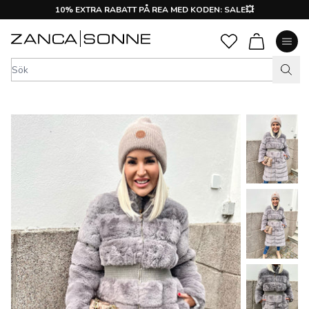
10% EXTRA RABATT PÅ REA MED KODEN: SALE💥