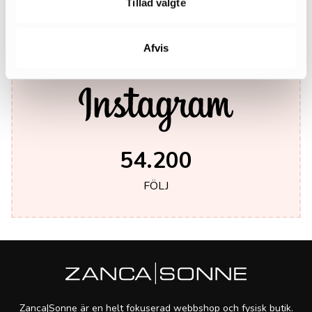
Tillad valgte
LIKES
Afvis
54.200
FÖLJ
Zanca|Sonne är en helt fokuserad webbshop och fysisk butik.