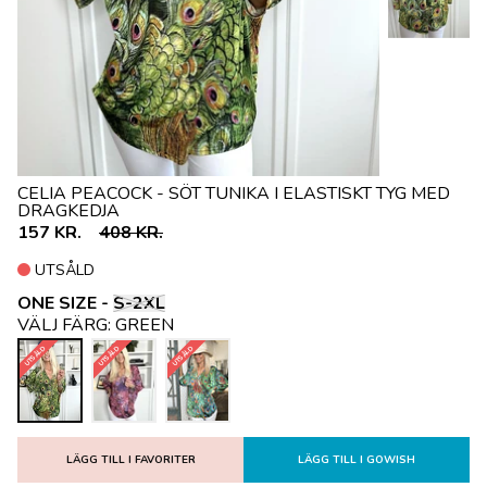
CELIA PEACOCK - SÖT TUNIKA I ELASTISKT TYG MED
DRAGKEDJA
157 KR.
408 KR.
UTSÅLD
ONE SIZE -
S-2XL
VÄLJ FÄRG:
GREEN
UTSÅLD
UTSÅLD
UTSÅLD
LÄGG TILL I FAVORITER
LÄGG TILL I GOWISH