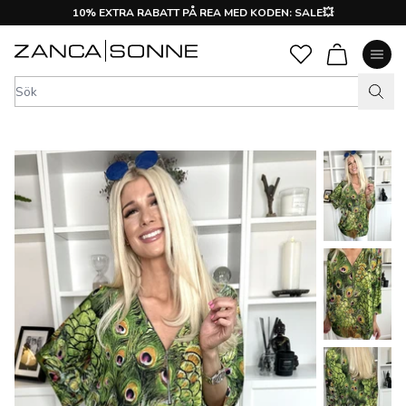
10% EXTRA RABATT PÅ REA MED KODEN: SALE💥