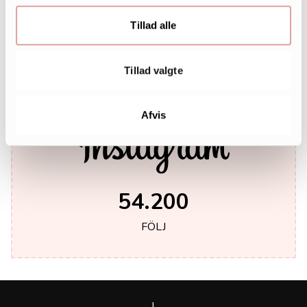
242.000
Tillad alle
LIKES
Tillad valgte
Afvis
54.200
FÖLJ