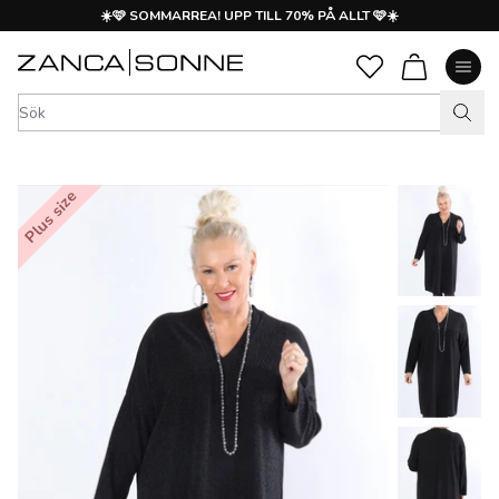
☀️🩷 SOMMARREA! UPP TILL 70% PÅ ALLT 🩷☀️
Plus size