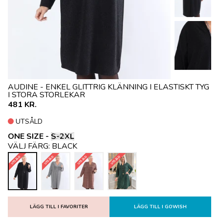
AUDINE - ENKEL GLITTRIG KLÄNNING I ELASTISKT TYG
I STORA STORLEKAR
481 KR.
UTSÅLD
ONE SIZE -
S-2XL
VÄLJ FÄRG:
BLACK
UTSÅLD
UTSÅLD
UTSÅLD
UTSÅLD
LÄGG TILL I FAVORITER
LÄGG TILL I GOWISH