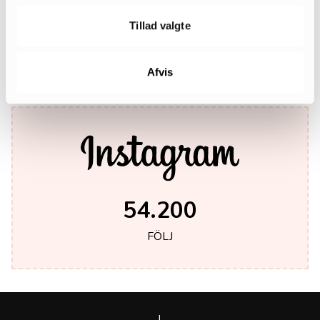
242.000
Tillad valgte
LIKES
Afvis
54.200
FÖLJ