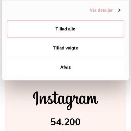
Vis detaljer
Tillad alle
242.000
Tillad valgte
LIKES
Afvis
54.200