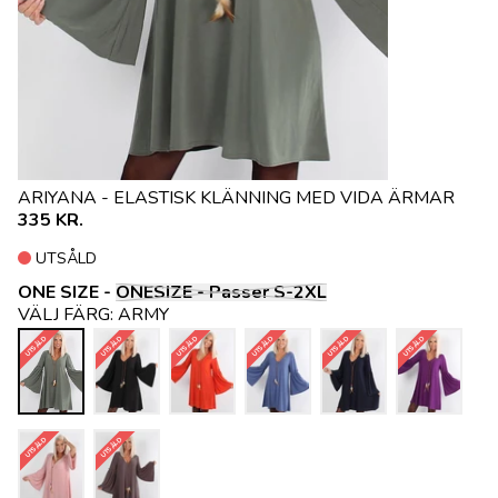
ARIYANA - ELASTISK KLÄNNING MED VIDA ÄRMAR
335 KR.
UTSÅLD
ONE SIZE -
ONESIZE - Passer S-2XL
VÄLJ FÄRG:
ARMY
UTSÅLD
UTSÅLD
UTSÅLD
UTSÅLD
UTSÅLD
UTSÅLD
UTSÅLD
UTSÅLD