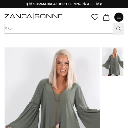
☀️🩷 SOMMARREA! UPP TILL 70% PÅ ALLT 🩷☀️