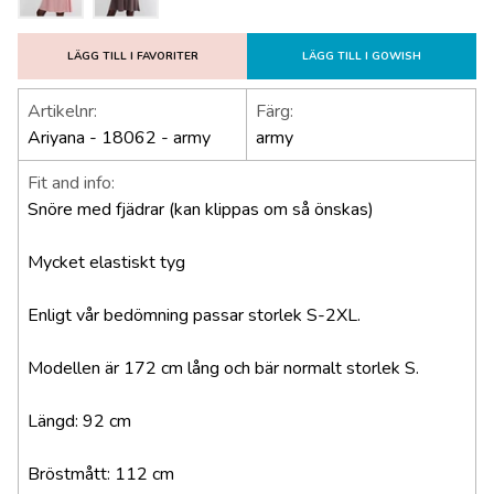
LÄGG TILL I FAVORITER
LÄGG TILL I GOWISH
Artikelnr:
Färg:
Ariyana - 18062 - army
army
Fit and info:
Snöre med fjädrar (kan klippas om så önskas)
Mycket elastiskt tyg
Enligt vår bedömning passar storlek S-2XL.
Modellen är 172 cm lång och bär normalt storlek S.
Längd: 92 cm
Bröstmått: 112 cm