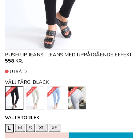
PUSH UP JEANS - JEANS MED UPPÅTGÅENDE EFFEKT
558 KR.
UTSÅLD
VÄLJ FÄRG:
BLACK
UTSÅLD
UTSÅLD
UTSÅLD
UTSÅLD
VÄLJ STORLEK
M
S
XL
XS
L