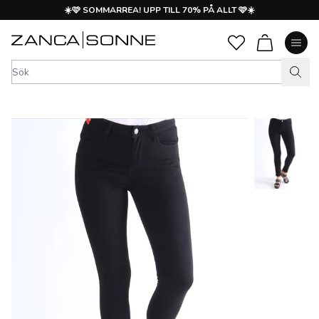
☀️🩷 SOMMARREA! UPP TILL 70% PÅ ALLT 🩷☀️