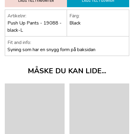
LÄGG TILL I FAVORITER
LÄGG TILL I GOWISH
Artikelnr:
Färg:
Push Up Pants - 19088 -
Black
black-L
Fit and info:
Syning som har en snygg form på baksidan
MÅSKE DU KAN LIDE...