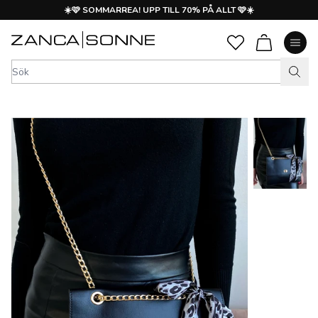
☀️🩷 SOMMARREA! UPP TILL 70% PÅ ALLT 🩷☀️