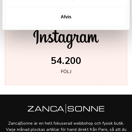
Afvis
54.200
FÖLJ
Zanca|Sonne är en helt fokuserad webbshop och fysisk butik.
Varje månad plockas artiklar för hand direkt från Paris, så att du