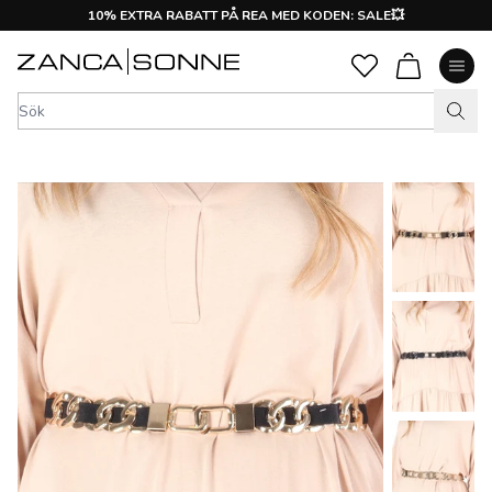
10% EXTRA RABATT PÅ REA MED KODEN: SALE💥