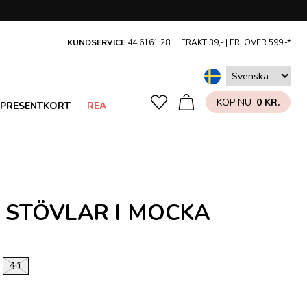
KUNDSERVICE
44 6161 28
FRAKT 39,- |
FRI ÖVER 599,-*
KÖP NU
0 KR.
PRESENTKORT
REA
A STÖVLAR I MOCKA
41