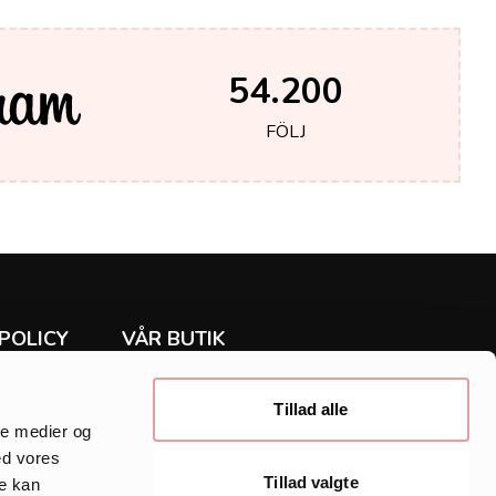
54.200
FÖLJ
POLICY
VÅR BUTIK
Rea
ur
Klänningar
Tillad alle
Tunika
ale medier og
Skjorta
ed vores
y
Byxor & jeans
Tillad valgte
re kan
Accessoarer