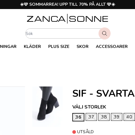
☀️🩷 SOMMARREA! UPP TILL 70% PÅ ALLT 🩷☀️
NINGAR
KLÄDER
PLUS SIZE
SKOR
ACCESSOARER
SIF - SVART
VÄLJ STORLEK
37
38
39
40
36
UTSÅLD