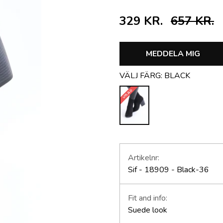
329 KR.
657 KR.
MEDDELA MIG
VÄLJ FÄRG:
BLACK
UTSÅLD
Artikelnr:
Sif - 18909 - Black-36
Fit and info:
Suede look