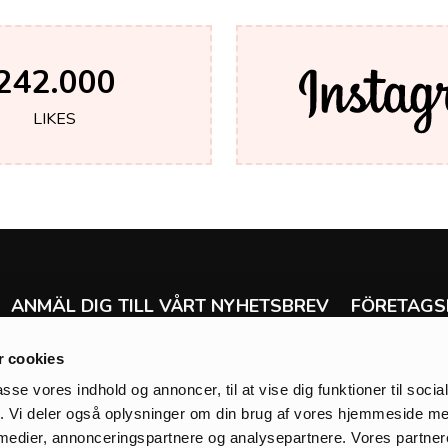
242.000
LIKES
ANMÄL DIG TILL VÅRT NYHETSBREV
FÖRETAGS
Ångra köp
Få de senaste nyheterna om allt från erbjudanden
 cookies
Leverans & ret
och försäljning till tävlingar, nya produkter och
Handelsvillkor
mycket mycket mer.
passe vores indhold og annoncer, til at vise dig funktioner til soci
Klarna
fik. Vi deler også oplysninger om din brug af vores hjemmeside m
Integritetspolic
 medier, annonceringspartnere og analysepartnere. Vores partne
Cookies