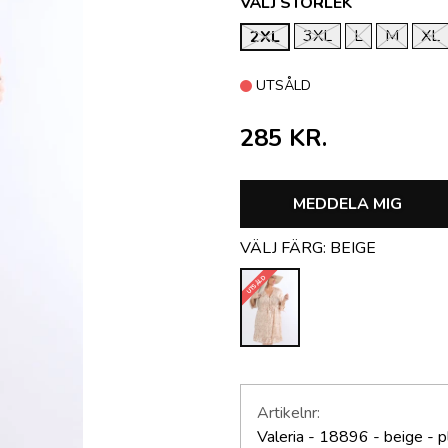
VÄLJ STORLEK
3XL
L
M
XL
2XL
UTSÅLD
285 KR.
MEDDELA MIG
VÄLJ FÄRG:
BEIGE
UTSÅLD
Artikelnr:
Valeria - 18896 - beige - 