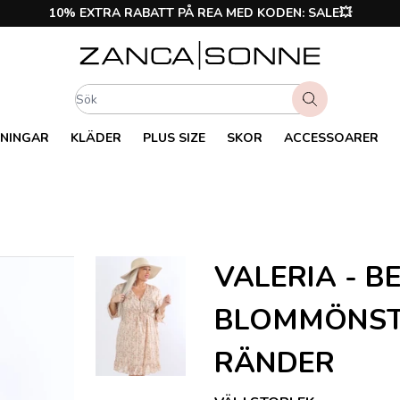
10% EXTRA RABATT PÅ REA MED KODEN: SALE💥
NINGAR
KLÄDER
PLUS SIZE
SKOR
ACCESSOARER
VALERIA - B
BLOMMÖNST
RÄNDER