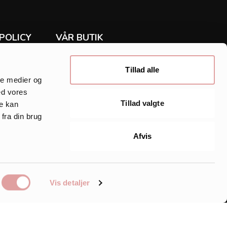
POLICY
VÅR BUTIK
Rea
ur
Klänningar
Tillad alle
Tunika
ale medier og
Skjorta
ed vores
y
Byxor & jeans
Tillad valgte
re kan
Accessoarer
fra din brug
ne
Inspirationssidor
HTML Sitemap
Afvis
IDAN
Vis detaljer