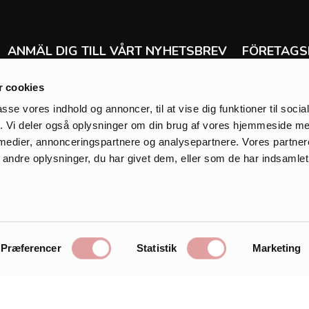
ANMÄL DIG TILL VÅRT NYHETSBREV
FÖRETAGS
Ångra köp
Få de senaste nyheterna om allt från erbjudanden
 cookies
Leverans & ret
och försäljning till tävlingar, nya produkter och
Handelsvillkor
mycket mycket mer.
passe vores indhold og annoncer, til at vise dig funktioner til soci
Klarna
fik. Vi deler også oplysninger om din brug af vores hjemmeside m
Integritetspolic
 medier, annonceringspartnere og analysepartnere. Vores partne
Cookies
ndre oplysninger, du har givet dem, eller som de har indsamlet 
Om Zanca Son
Registrera
GÅ TILL S
Önskelista
Præferencer
Statistik
Marketing
Gå till korgen