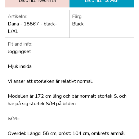
LÄGG TILL I FAVORITER
LÄGG TILL I GOWISH
Artikelnr:
Färg:
Dana - 18867 - black-
Black
L/XL
Fit and info:
Joggingset
Mjuk insida
Vi anser att storleken är relativt normal.
Modellen är 172 cm lång och bär normalt storlek S, och
har på sig storlek S/M på bilden.
S/M=
Överdel: Längd: 58 cm, bröst: 104 cm, omkrets armhål: