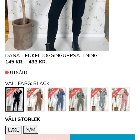
DANA - ENKEL JOGGINGUPPSÄTTNING
145 KR.
433 KR.
UTSÅLD
VÄLJ FÄRG:
BLACK
UTSÅLD
UTSÅLD
UTSÅLD
UTSÅLD
UTSÅLD
UTSÅLD
VÄLJ STORLEK
S/M
L/XL