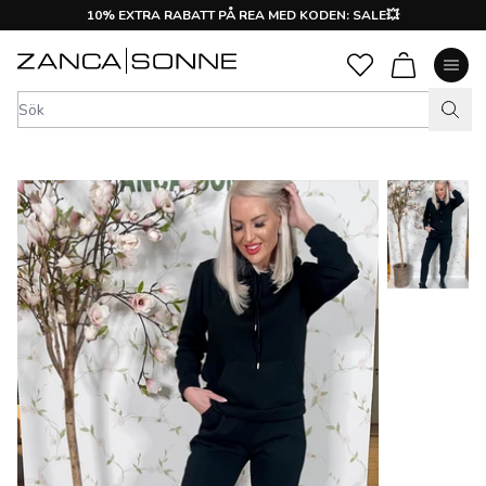
10% EXTRA RABATT PÅ REA MED KODEN: SALE💥