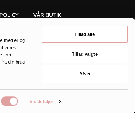
POLICY
VÅR BUTIK
Rea
ur
Klänningar
Tillad alle
Tunika
ale medier og
Skjorta
ed vores
y
Byxor & jeans
Tillad valgte
re kan
Accessoarer
fra din brug
ne
Inspirationssidor
HTML Sitemap
Afvis
IDAN
Vis detaljer