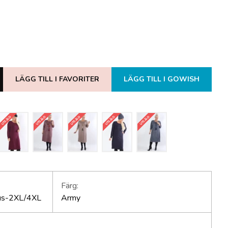
LÄGG TILL I FAVORITER
LÄGG TILL I GOWISH
UTSÅLD
UTSÅLD
UTSÅLD
UTSÅLD
UTSÅLD
Färg:
lus-2XL/4XL
Army