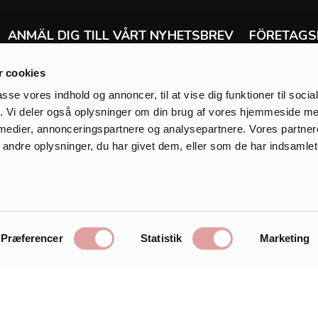
ANMÄL DIG TILL VÅRT NYHETSBREV
FÖRETAGS
Ångra köp
Få de senaste nyheterna om allt från erbjudanden
 cookies
Leverans & ret
och försäljning till tävlingar, nya produkter och
Handelsvillkor
mycket mycket mer.
passe vores indhold og annoncer, til at vise dig funktioner til soci
Klarna
fik. Vi deler også oplysninger om din brug af vores hjemmeside m
Integritetspolic
 medier, annonceringspartnere og analysepartnere. Vores partne
Cookies
ndre oplysninger, du har givet dem, eller som de har indsamlet 
Om Zanca Son
Registrera
GÅ TILL S
Önskelista
Præferencer
Statistik
Marketing
Gå till korgen