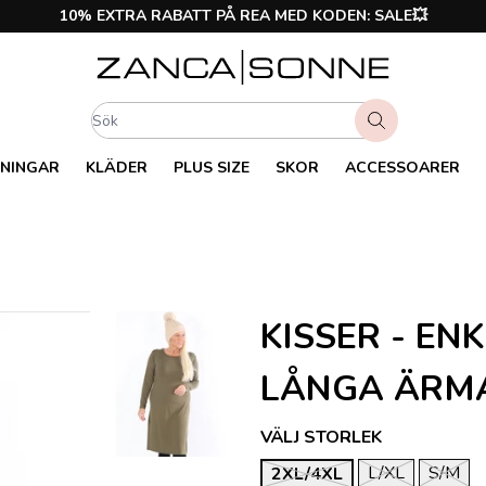
10% EXTRA RABATT PÅ REA MED KODEN: SALE💥
NINGAR
KLÄDER
PLUS SIZE
SKOR
ACCESSOARER
KISSER - EN
LÅNGA ÄRM
VÄLJ STORLEK
L/XL
S/M
2XL/4XL