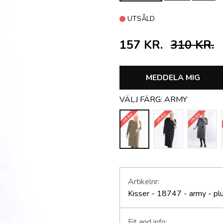
UTSÅLD
157 KR.
310 KR.
MEDDELA MIG
VÄLJ FÄRG:
ARMY
UTSÅLD
UTSÅLD
UTSÅLD
Artikelnr:
Kisser - 18747 - army - p
Fit and info: