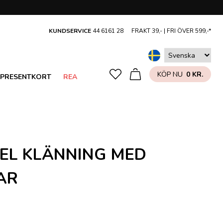
KUNDSERVICE
44 6161 28
FRAKT 39,- |
FRI ÖVER 599,-*
KÖP NU
0 KR.
PRESENTKORT
REA
KEL KLÄNNING MED
AR