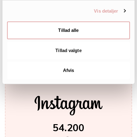
Vis detaljer
Tillad alle
242.000
Tillad valgte
LIKES
Afvis
54.200