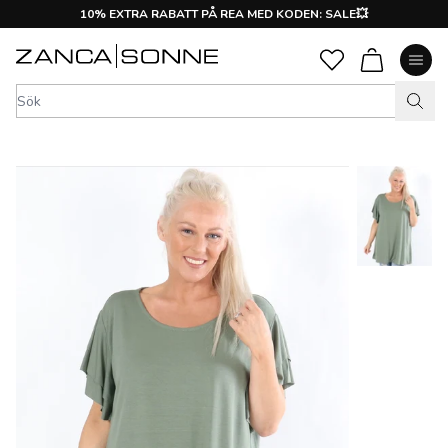
10% EXTRA RABATT PÅ REA MED KODEN: SALE💥