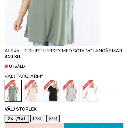
ALEXA - T-SHIRT I JERSEY MED SÖTA VOLANGÄRMAR
310 KR.
UTSÅLD
VÄLJ FÄRG:
ARMY
UTSÅLD
UTSÅLD
UTSÅLD
UTSÅLD
UTSÅLD
VÄLJ STORLEK
L/XL
S/M
2XL/3XL