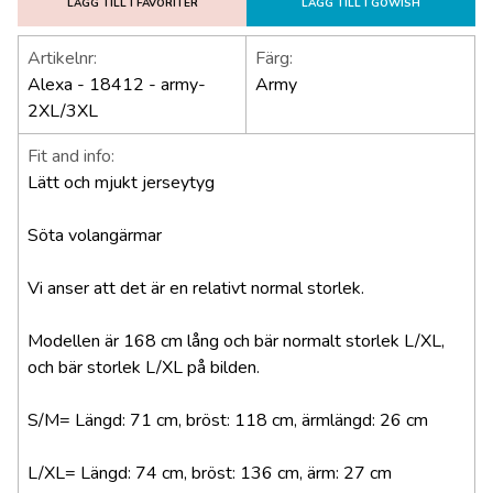
LÄGG TILL I FAVORITER
LÄGG TILL I GOWISH
Artikelnr:
Färg:
Alexa - 18412 - army-
Army
2XL/3XL
Fit and info:
Lätt och mjukt jerseytyg
Söta volangärmar
Vi anser att det är en relativt normal storlek.
Modellen är 168 cm lång och bär normalt storlek L/XL,
och bär storlek L/XL på bilden.
S/M= Längd: 71 cm, bröst: 118 cm, ärmlängd: 26 cm
L/XL= Längd: 74 cm, bröst: 136 cm, ärm: 27 cm