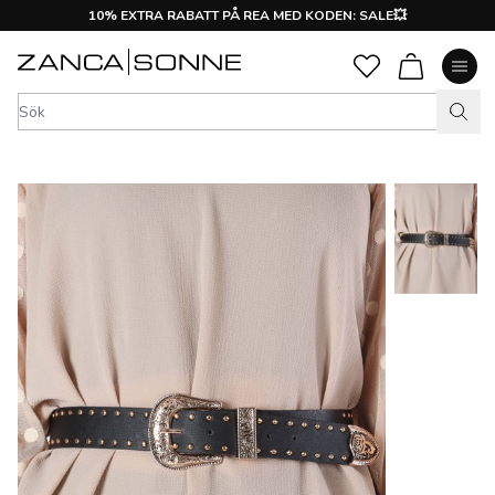
10% EXTRA RABATT PÅ REA MED KODEN: SALE💥