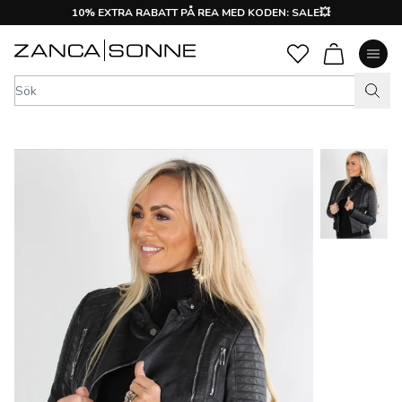
10% EXTRA RABATT PÅ REA MED KODEN: SALE💥