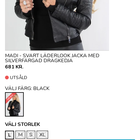
MADI - SVART LÄDERLOOK JACKA MED
SILVERFÄRGAD DRAGKEDJA
681 KR.
UTSÅLD
VÄLJ FÄRG:
BLACK
UTSÅLD
VÄLJ STORLEK
M
S
XL
L