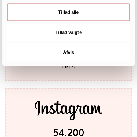
Tillad alle
Tillad valgte
242.000
Afvis
LIKES
54.200