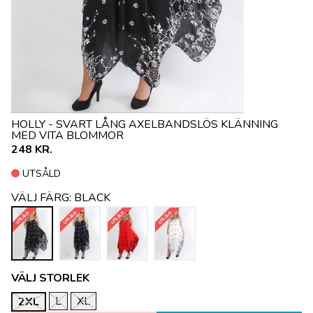
HOLLY - SVART LÅNG AXELBANDSLÖS KLÄNNING
MED VITA BLOMMOR
248 KR.
UTSÅLD
VÄLJ FÄRG:
BLACK
UTSÅLD
UTSÅLD
UTSÅLD
UTSÅLD
VÄLJ STORLEK
L
XL
2XL