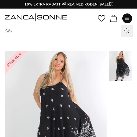
10% EXTRA RABATT PÅ REA MED KODEN: SALE💥
Plus size