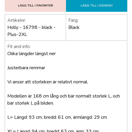
LÄGG TILL I FAVORITER
LÄGG TILL I GOWISH
Artikelnr:
Färg:
Holly - 16798 - black -
Black
Plus-2XL
Fit and info:
Olika längder längst ner
Justerbara remmar
Vi anser att storleken är relativt normal.
Modellen är 168 cm lång och bär normalt storlek L, och
bär storlek L på bilden.
L= Längd: 93 cm, bredd: 61 cm, ärmlängd: 29 cm
XL= Längd: 94 cm, bredd: 63 cm, ärm: 33 cm