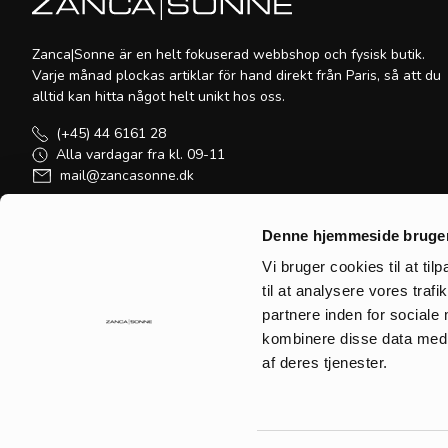
Zanca|Sonne är en helt fokuserad webbshop och fysisk butik.
Varje månad plockas artiklar för hand direkt från Paris, så att du
alltid kan hitta något helt unikt hos oss.
(+45) 44 6161 28
Alla vardagar fra kl. 09-11
mail@zancasonne.dk
VAT: DK-28122349
Denne hjemmeside bruger
Vi bruger cookies til at til
til at analysere vores tra
partnere inden for sociale
kombinere disse data med a
af deres tjenester.
Alla rättigheter förbehållna