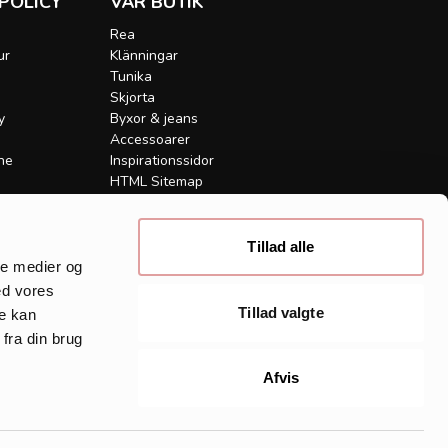
POLICY
VÅR BUTIK
Rea
ur
Klänningar
Tunika
Skjorta
y
Byxor & jeans
Accessoarer
ne
Inspirationssidor
HTML Sitemap
Tillad alle
IDAN
ale medier og
ed vores
Tillad valgte
re kan
fra din brug
Afvis