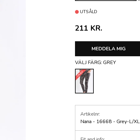
UTSÅLD
211 KR.
MEDDELA MIG
VÄLJ FÄRG:
GREY
UTSÅLD
Artikelnr:
Nana - 16668 - Grey-L/XL
Fit and info: