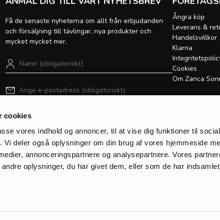
ANMÄL DIG TILL VÅRT NYHETSBREV
FÖRETAGS
Ångra köp
Få de senaste nyheterna om allt från erbjudanden
Leverans & ret
och försäljning till tävlingar, nya produkter och
Handelsvillkor
mycket mycket mer.
Klarna
Integritetspolic
Cookies
Om Zanca Son
Registrera
 cookies
GÅ TILL S
passe vores indhold og annoncer, til at vise dig funktioner til soci
Önskelista
fik. Vi deler også oplysninger om din brug af vores hjemmeside m
Gå till korgen
 medier, annonceringspartnere og analysepartnere. Vores partne
ndre oplysninger, du har givet dem, eller som de har indsamlet 