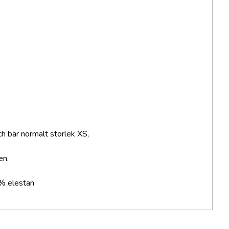
h bär normalt storlek XS,
en.
% elestan