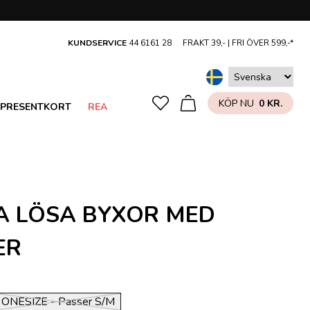
KUNDSERVICE
44 6161 28
FRAKT 39,- |
FRI ÖVER 599,-*
KÖP NU
0 KR.
PRESENTKORT
REA
A LÖSA BYXOR MED
ER
ONESIZE - Passer S/M