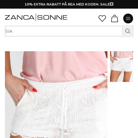
10% EXTRA RABATT PÅ REA MED KODEN: SALE💥