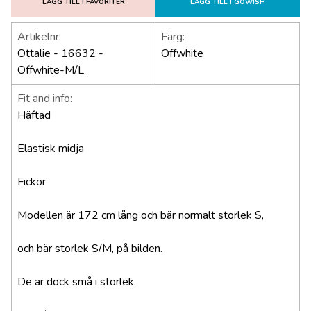
LÄGG TILL I FAVORITER
LÄGG TILL I GOWISH
Artikelnr:
Färg:
Ottalie - 16632 -
Offwhite
Offwhite-M/L
Fit and info:
Häftad
Elastisk midja
Fickor
Modellen är 172 cm lång och bär normalt storlek S,
och bär storlek S/M, på bilden.
De är dock små i storlek.