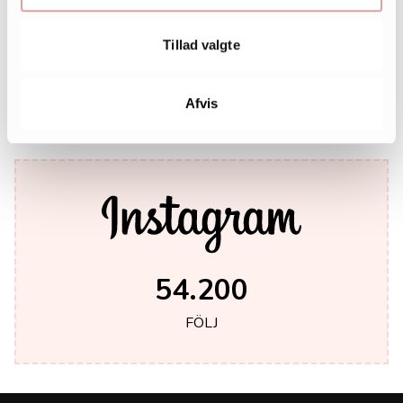
Tillad valgte
242.000
LIKES
Afvis
54.200
FÖLJ