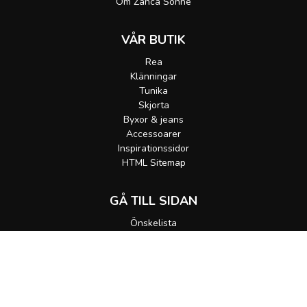
Om Zanca Sonne
VÅR BUTIK
Rea
Klänningar
Tunika
Skjorta
Byxor & jeans
Accessoarer
Inspirationssidor
HTML Sitemap
GÅ TILL SIDAN
Önskelista
Gå till korgen
MEDDELA MIG
Alla rättigheter förbehållna