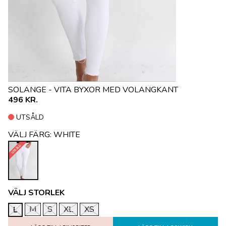
SOLANGE - VITA BYXOR MED VOLANGKANT
496 KR.
UTSÅLD
VÄLJ FÄRG:
WHITE
UTSÅLD
VÄLJ STORLEK
M
S
XL
XS
L