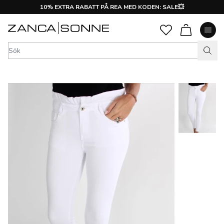
10% EXTRA RABATT PÅ REA MED KODEN: SALE💥