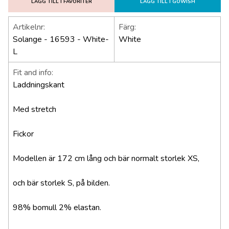
LÄGG TILL I FAVORITER
LÄGG TILL I GOWISH
Artikelnr:
Färg:
Solange - 16593 - White-
White
L
Fit and info:
Laddningskant
Med stretch
Fickor
Modellen är 172 cm lång och bär normalt storlek XS,
och bär storlek S, på bilden.
98% bomull 2% elastan.