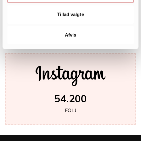
Tillad valgte
242.000
LIKES
Afvis
54.200
FÖLJ