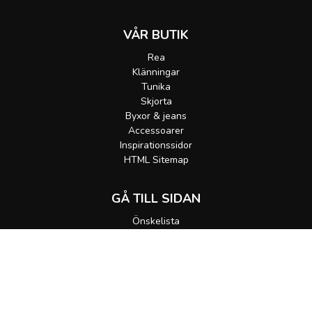
VÅR BUTIK
Rea
Klänningar
Tunika
Skjorta
Byxor & jeans
Accessoarer
Inspirationssidor
HTML Sitemap
GÅ TILL SIDAN
Önskelista
Gå till korgen
MEDDELA MIG
Alla rättigheter förbehållna