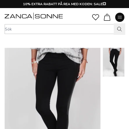
10% EXTRA RABATT PÅ REA MED KODEN: SALE💥