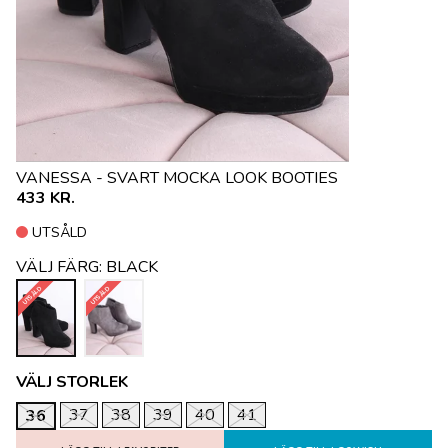
VANESSA - SVART MOCKA LOOK BOOTIES
433 KR.
UTSÅLD
VÄLJ FÄRG:
BLACK
UTSÅLD
UTSÅLD
VÄLJ STORLEK
37
38
39
40
41
36