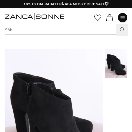
10% EXTRA RABATT PÅ REA MED KODEN: SALE💥