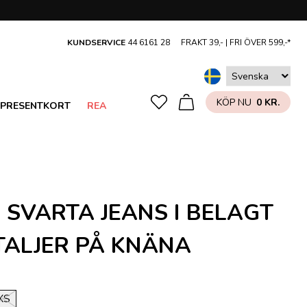
KUNDSERVICE
44 6161 28
FRAKT 39,- |
FRI ÖVER 599,-*
KÖP NU
0 KR.
PRESENTKORT
REA
 SVARTA JEANS I BELAGT
TALJER PÅ KNÄNA
XS