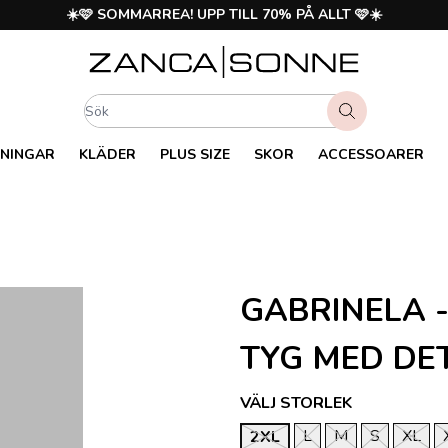
☀️🩷 SOMMARREA! UPP TILL 70% PÅ ALLT 🩷☀️
NINGAR
KLÄDER
PLUS SIZE
SKOR
ACCESSOARER
GABRINELA -
TYG MED DE
VÄLJ STORLEK
L
M
S
XL
2XL