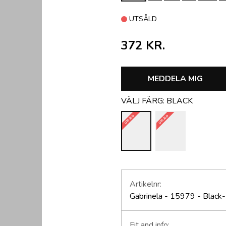
UTSÅLD
372 KR.
MEDDELA MIG
VÄLJ FÄRG:
BLACK
UTSÅLD
UTSÅLD
Artikelnr:
Gabrinela - 15979 - Black
Fit and info: