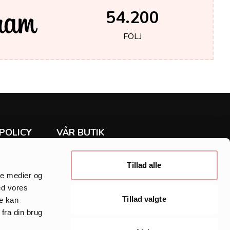
54.200
FÖLJ
POLICY
VÅR BUTIK
Rea
ur
Klänningar
Tillad alle
Tunika
ale medier og
Skjorta
ed vores
y
Byxor & jeans
Tillad valgte
re kan
Accessoarer
fra din brug
ne
Inspirationssidor
HTML Sitemap