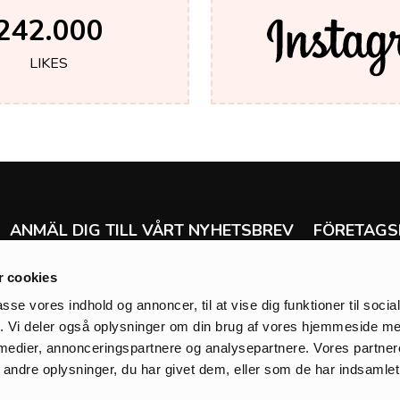
242.000
LIKES
ANMÄL DIG TILL VÅRT NYHETSBREV
FÖRETAGS
Ångra köp
Få de senaste nyheterna om allt från erbjudanden
 cookies
Leverans & ret
och försäljning till tävlingar, nya produkter och
Handelsvillkor
mycket mycket mer.
passe vores indhold og annoncer, til at vise dig funktioner til soci
Klarna
fik. Vi deler også oplysninger om din brug af vores hjemmeside m
Integritetspolic
 medier, annonceringspartnere og analysepartnere. Vores partne
Cookies
ndre oplysninger, du har givet dem, eller som de har indsamlet 
Om Zanca Son