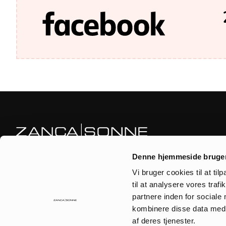
Zanca|Sonne är en helt fokuserad webbshop och fysisk butik.
Denne hjemmeside bruger
Varje månad plockas artiklar för hand direkt från Paris, så att du
Vi bruger cookies til at til
alltid kan hitta något helt unikt hos oss.
til at analysere vores tra
(+45) 44 6161 28
partnere inden for sociale
Alla vardagar fra kl. 09-11
kombinere disse data med a
mail@zancasonne.dk
af deres tjenester.