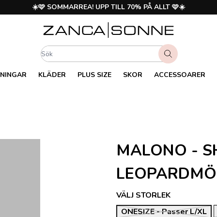
☀️🩷 SOMMARREA! UPP TILL 70% PÅ ALLT 🩷☀️
NINGAR
KLÄDER
PLUS SIZE
SKOR
ACCESSOARER
MALONO - S
LEOPARDMÖ
VÄLJ STORLEK
ONESIZE - Passer L/XL