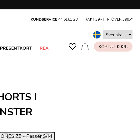
KUNDSERVICE
44 6161 28
FRAKT 39,- |
FRI ÖVER 599,-*
KÖP NU
0 KR.
PRESENTKORT
REA
HORTS I
NSTER
ONESIZE - Passer S/M