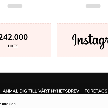
242.000
LIKES
ANMÄL DIG TILL VÅRT NYHETSBREV
FÖRETAGS
Ångra köp
Få de senaste nyheterna om allt från erbjudanden
 cookies
Leverans & ret
och försäljning till tävlingar, nya produkter och