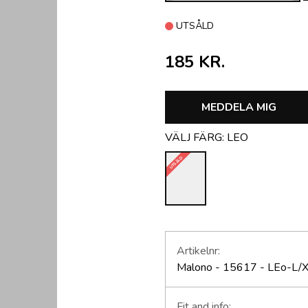
UTSÅLD
185 KR.
MEDDELA MIG
VÄLJ FÄRG:
LEO
UTSÅLD
Artikelnr:
Malono - 15617 - LEo-L/
Fit and info: