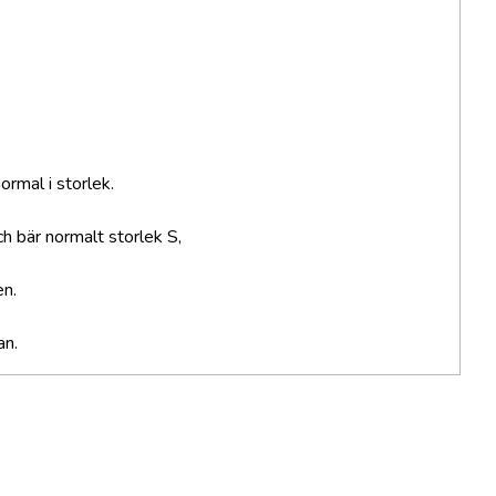
normal i storlek.
h bär normalt storlek S,
en.
an.