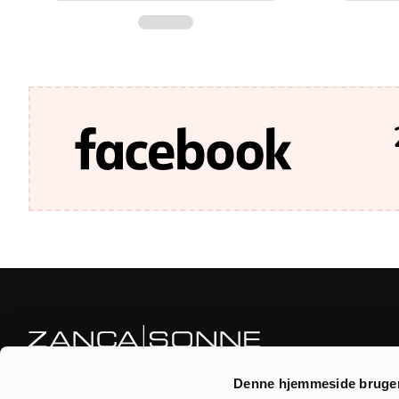
Zanca|Sonne är en helt fokuserad webbshop och fysisk butik.
Denne hjemmeside bruger