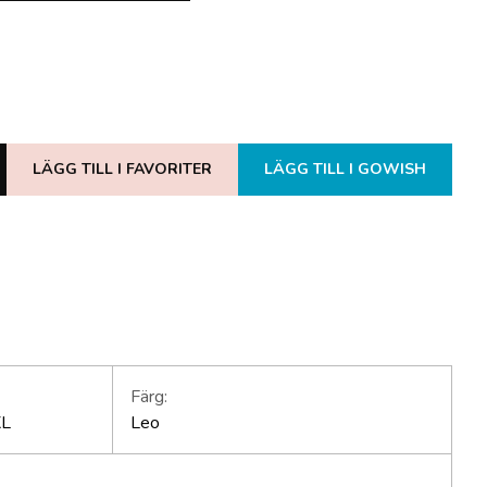
LÄGG TILL I FAVORITER
LÄGG TILL I GOWISH
Färg:
XL
Leo